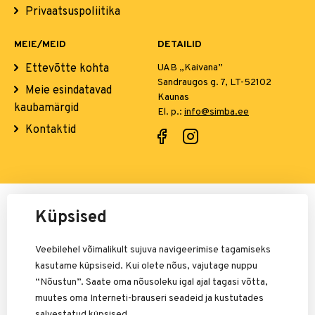
Privaatsuspoliitika
MEIE/MEID
DETAILID
Ettevõtte kohta
UAB „Kaivana”
Sandraugos g. 7, LT-52102
Meie esindatavad
Kaunas
kaubamärgid
El. p.:
info@simba.ee
Kontaktid
Maksete eest vastutab:
Küpsised
Veebilehel võimalikult sujuva navigeerimise tagamiseks
kasutame küpsiseid. Kui olete nõus, vajutage nuppu
“Nõustun”. Saate oma nõusoleku igal ajal tagasi võtta,
muutes oma Interneti-brauseri seadeid ja kustutades
salvestatud küpsised