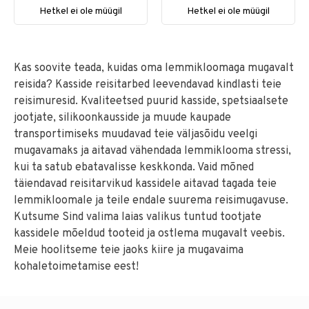
Hetkel ei ole müügil
Hetkel ei ole müügil
Kas soovite teada, kuidas oma lemmikloomaga mugavalt
reisida? Kasside reisitarbed leevendavad kindlasti teie
reisimuresid. Kvaliteetsed puurid kasside, spetsiaalsete
jootjate, silikoonkausside ja muude kaupade
transportimiseks muudavad teie väljasõidu veelgi
mugavamaks ja aitavad vähendada lemmiklooma stressi,
kui ta satub ebatavalisse keskkonda. Vaid mõned
täiendavad reisitarvikud kassidele aitavad tagada teie
lemmikloomale ja teile endale suurema reisimugavuse.
Kutsume Sind valima laias valikus tuntud tootjate
kassidele mõeldud tooteid ja ostlema mugavalt veebis.
Meie hoolitseme teie jaoks kiire ja mugavaima
kohaletoimetamise eest!