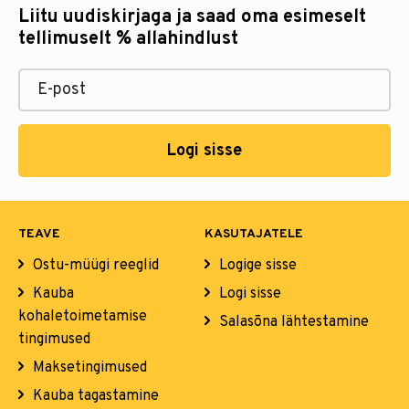
Liitu uudiskirjaga ja saad oma esimeselt
tellimuselt % allahindlust
Logi sisse
TEAVE
KASUTAJATELE
Ostu-müügi reeglid
Logige sisse
Kauba
Logi sisse
kohaletoimetamise
Salasõna lähtestamine
tingimused
Maksetingimused
Kauba tagastamine