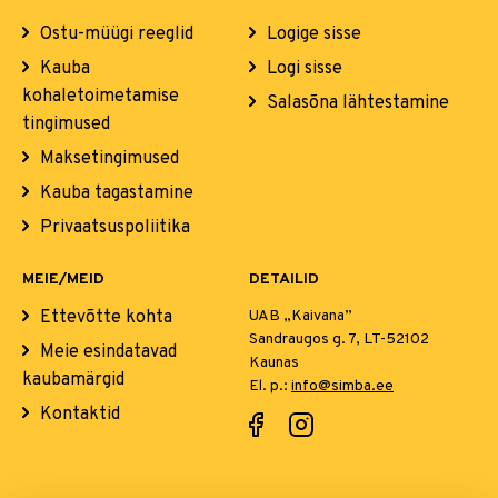
Ostu-müügi reeglid
Logige sisse
Kauba
Logi sisse
kohaletoimetamise
Salasõna lähtestamine
tingimused
Maksetingimused
Kauba tagastamine
Privaatsuspoliitika
MEIE/MEID
DETAILID
Ettevõtte kohta
UAB „Kaivana”
Sandraugos g. 7, LT-52102
Meie esindatavad
Kaunas
kaubamärgid
El. p.:
info@simba.ee
Kontaktid