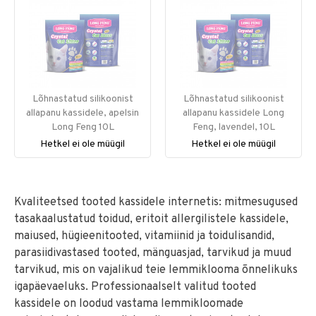
Lõhnastatud silikoonist
Lõhnastatud silikoonist
allapanu kassidele, apelsin
allapanu kassidele Long
Long Feng 10L
Feng, lavendel, 10L
Hetkel ei ole müügil
Hetkel ei ole müügil
Kvaliteetsed tooted kassidele internetis: mitmesugused
tasakaalustatud toidud, eritoit allergilistele kassidele,
maiused, hügieenitooted, vitamiinid ja toidulisandid,
parasiidivastased tooted, mänguasjad, tarvikud ja muud
tarvikud, mis on vajalikud teie lemmiklooma õnnelikuks
igapäevaeluks. Professionaalselt valitud tooted
kassidele on loodud vastama lemmikloomade