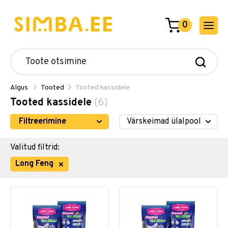
0
Algus
Tooted
Tooted kassidele
Tooted kassidele
(6)
Filtreerimine
Valitud filtrid:
Long Feng