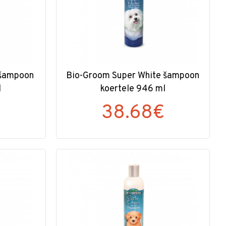
 šampoon
Bio-Groom Super White šampoon
l
koertele 946 ml
38.68€