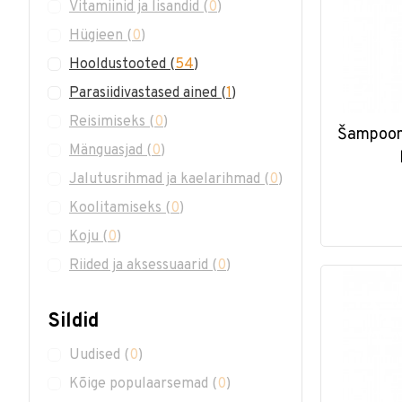
Vitamiinid ja lisandid
(
0
)
Hügieen
(
0
)
Hooldustooted
(
54
)
Parasiidivastased ained
(
1
)
Reisimiseks
(
0
)
Šampoon
Mänguasjad
(
0
)
Jalutusrihmad ja kaelarihmad
(
0
)
Koolitamiseks
(
0
)
Koju
(
0
)
Riided ja aksessuaarid
(
0
)
Sildid
Uudised
(
0
)
Kõige populaarsemad
(
0
)