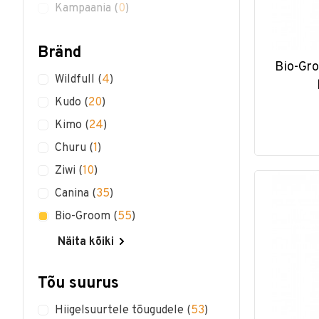
Kampaania
(
0
)
Bränd
Bio-Gr
Wildfull
(
4
)
Kudo
(
20
)
Kimo
(
24
)
Churu
(
1
)
Ziwi
(
10
)
Canina
(
35
)
Bio-Groom
(
55
)
Näita kõiki
Tõu suurus
Hiigelsuurtele tõugudele
(
53
)