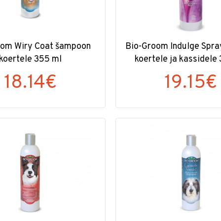
oom Wiry Coat šampoon
Bio-Groom Indulge Spr
koertele 355 ml
koertele ja kassidele
18.14€
19.15€