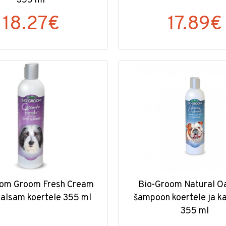
355 ml
18.27€
17.89€
oom Groom Fresh Cream
Bio-Groom Natural O
palsam koertele 355 ml
šampoon koertele ja k
355 ml