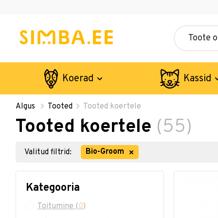
Koerad
Kassid
Algus
Tooted
Tooted koertele
Tooted koertele
(55)
Bio-Groom
Valitud filtrid:
Kategooria
Toitumine
(
0
)