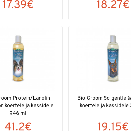
17.39€
18.27€
room Protein/Lanolin
Bio-Groom So-gentle 
 koertele ja kassidele
koertele ja kassidele
946 ml
41.2€
19.15€