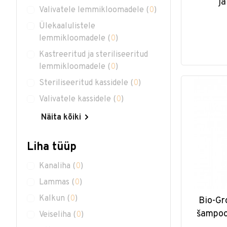
ja
Valivatele lemmikloomadele
(
0
)
Ülekaalulistele
lemmikloomadele
(
0
)
Kastreeritud ja steriliseeritud
lemmikloomadele
(
0
)
Steriliseeritud kassidele
(
0
)
Valivatele kassidele
(
0
)
Näita kõiki
Liha tüüp
Kanaliha
(
0
)
Lammas
(
0
)
Kalkun
(
0
)
Bio-Gr
šampoon
Veiseliha
(
0
)