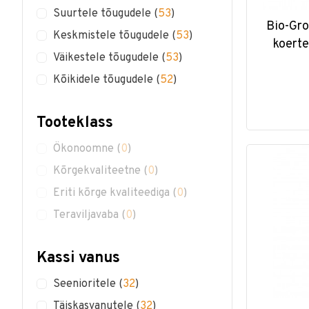
Suurtele tõugudele
(
53
)
Bio-Gr
Keskmistele tõugudele
(
53
)
koerte
Väikestele tõugudele
(
53
)
Kõikidele tõugudele
(
52
)
Tooteklass
Ökonoomne
(
0
)
Kõrgekvaliteetne
(
0
)
Eriti kõrge kvaliteediga
(
0
)
Teraviljavaba
(
0
)
Kassi vanus
Seenioritele
(
32
)
Täiskasvanutele
(
32
)