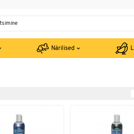
Närilised
L