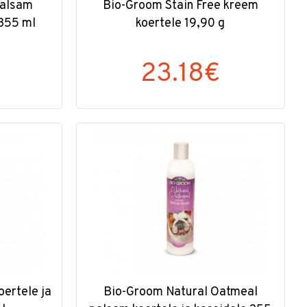
palsam
Bio-Groom Stain Free kreem
 355 ml
koertele 19,90 g
€
23.18€
oertele ja
Bio-Groom Natural Oatmeal