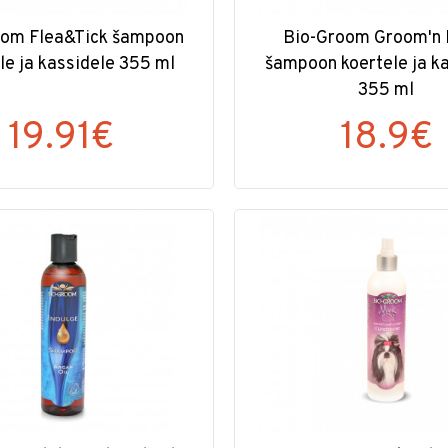
oom Flea&Tick šampoon
Bio-Groom Groom'n 
le ja kassidele 355 ml
šampoon koertele ja k
355 ml
19.91€
18.9€