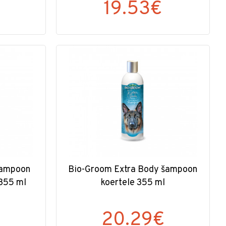
19.53€
šampoon
Bio-Groom Extra Body šampoon
 355 ml
koertele 355 ml
20.29€