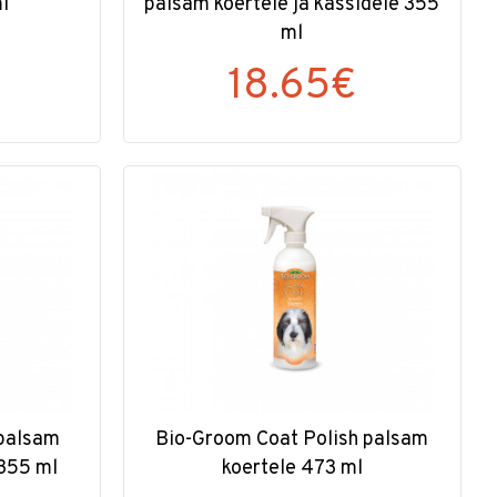
l
palsam koertele ja kassidele 355
ml
18.65€
 palsam
Bio-Groom Coat Polish palsam
 355 ml
koertele 473 ml