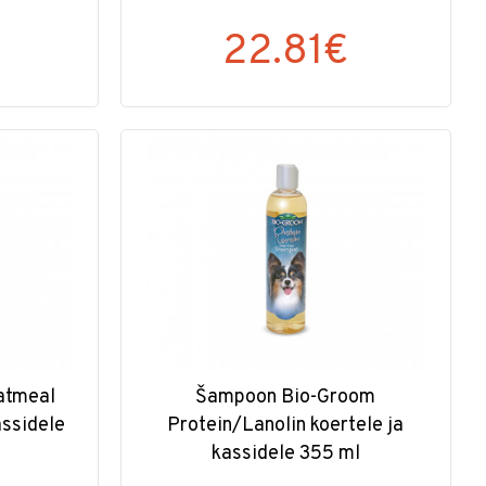
22.81€
atmeal
Šampoon Bio-Groom
assidele
Protein/Lanolin koertele ja
kassidele 355 ml