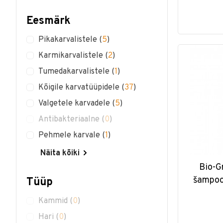
Eesmärk
Pikakarvalistele
(
5
)
Karmikarvalistele
(
2
)
Tumedakarvalistele
(
1
)
Kõigile karvatüüpidele
(
37
)
Valgetele karvadele
(
5
)
Antibakteriaalne
(
0
)
Pehmele karvale
(
1
)
Näita kõiki
Bio-G
šampoon
Tüüp
Kammid
(
0
)
Hari
(
0
)