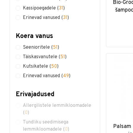
Bio-Gro
Kassipoegadele
(
31
)
šampoon
Erinevad vanused
(
31
)
Koera vanus
Seenioritele
(
51
)
Täiskasvanutele
(
51
)
Kutsikatele
(
50
)
Erinevad vanused
(
49
)
Erivajadused
Allergilistele lemmikloomadele
(
0
)
Tundliku seedimisega
Palsam 
lemmikloomadele
(
0
)