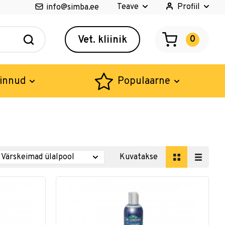
Teave
Profiil
info@simba.ee
Vet. kliinik
0
innud
Populaarne
Kuvatakse