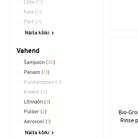
Lõhe
(
0
)
Kala
(
0
)
Part
(
0
)
Näita kõiki
Vahend
Šampoon
(
30
)
Palsam
(
13
)
Kuivšampoon
(
0
)
Kreem
(
0
)
Lõhnaõli
(
3
)
Pulber
(
2
)
Bio-Gr
Rinse 
Aerosool
(
1
)
Näita kõiki