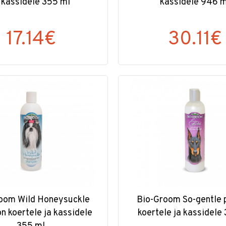
 kassidele 355 ml
kassidele 946 m
17.14€
30.11€
oom Wild Honeysuckle
Bio-Groom So-gentle
 koertele ja kassidele
koertele ja kassidele