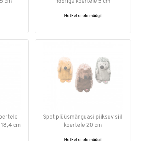
15 cm
nööriga koertele 5 cm
Hetkel ei ole müügil
oertele
Spot plüüsmänguasi piiksuv siil
 18,4 cm
koertele 20 cm
Hetkel ei ole müügil