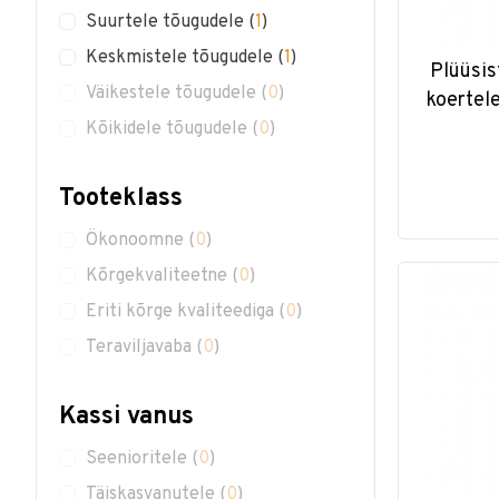
Suurtele tõugudele
(
1
)
Keskmistele tõugudele
(
1
)
Plüüsis
Väikestele tõugudele
(
0
)
koertel
Kõikidele tõugudele
(
0
)
Tooteklass
Ökonoomne
(
0
)
Kõrgekvaliteetne
(
0
)
Eriti kõrge kvaliteediga
(
0
)
Teraviljavaba
(
0
)
Kassi vanus
Seenioritele
(
0
)
Täiskasvanutele
(
0
)