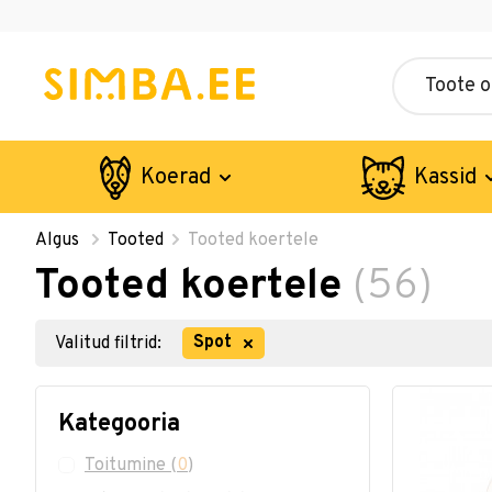
Koerad
Kassid
Algus
Tooted
Tooted koertele
Tooted koertele
(56)
Spot
Valitud filtrid:
Kategooria
Toitumine
(
0
)