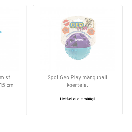
mist
Spot Geo Play mängupall
e 15 cm
koertele.
Hetkel ei ole müügil