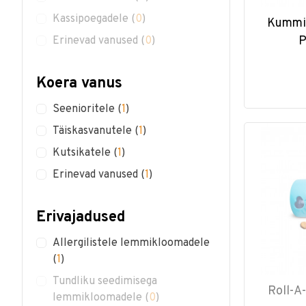
Kassipoegadele
(
0
)
Kummis
P
Erinevad vanused
(
0
)
Koera vanus
Seenioritele
(
1
)
Täiskasvanutele
(
1
)
Kutsikatele
(
1
)
Erinevad vanused
(
1
)
Erivajadused
Allergilistele lemmikloomadele
(
1
)
Tundliku seedimisega
Roll-A
lemmikloomadele
(
0
)