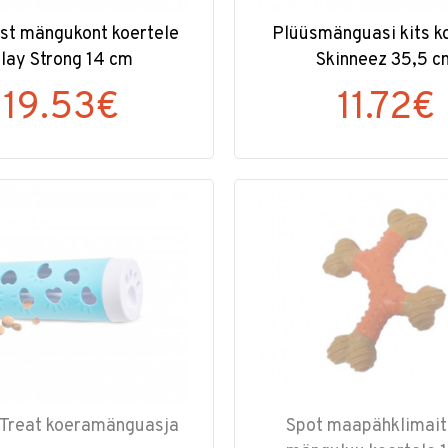
t mängukont koertele
Plüüsmänguasi kits k
lay Strong 14 cm
Skinneez 35,5 c
19.53€
11.72€
-Treat koeramänguasja
Spot maapähklimai