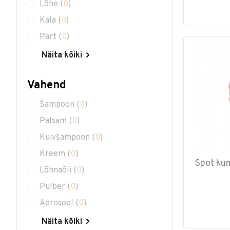
Lõhe
(
0
)
Kala
(
0
)
Part
(
0
)
Näita kõiki
Vahend
Šampoon
(
0
)
Palsam
(
0
)
Kuivšampoon
(
0
)
Kreem
(
0
)
Spot kum
Lõhnaõli
(
0
)
Pulber
(
0
)
Aerosool
(
0
)
Näita kõiki