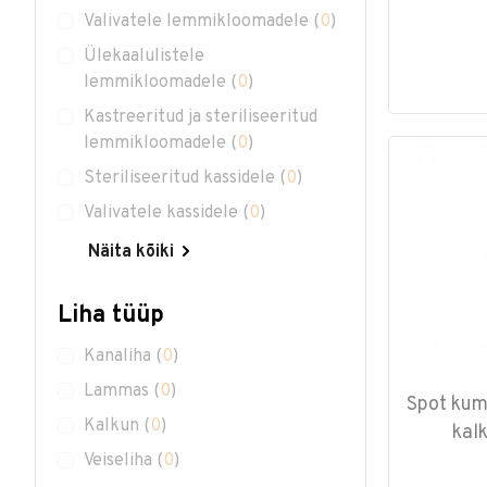
Valivatele lemmikloomadele
(
0
)
Ülekaalulistele
lemmikloomadele
(
0
)
Kastreeritud ja steriliseeritud
lemmikloomadele
(
0
)
Steriliseeritud kassidele
(
0
)
Valivatele kassidele
(
0
)
Näita kõiki
Liha tüüp
Kanaliha
(
0
)
Lammas
(
0
)
Spot kum
Kalkun
(
0
)
kal
Veiseliha
(
0
)