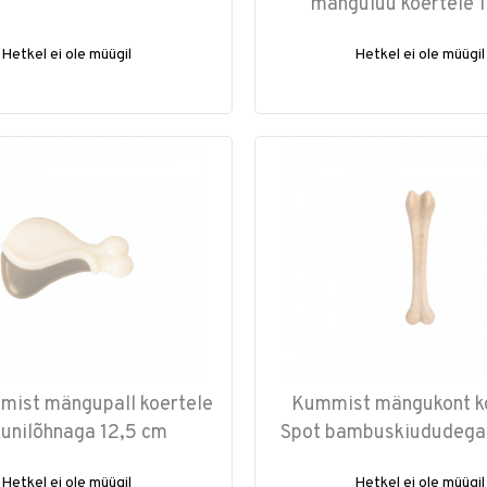
mänguluu koertele 
Hetkel ei ole müügil
Hetkel ei ole müügil
mist mängupall koertele
Kummist mängukont k
kunilõhnaga 12,5 cm
Spot bambuskiududega
Hetkel ei ole müügil
Hetkel ei ole müügil