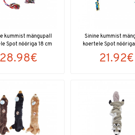
e kummist mängupall
Sinine kummist mäng
le Spot nööriga 18 cm
koertele Spot nöörig
28.98€
21.92€