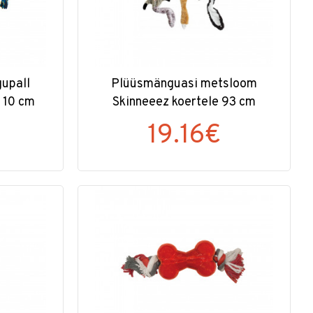
upall
Plüüsmänguasi metsloom
a 10 cm
Skinneeez koertele 93 cm
19.16€