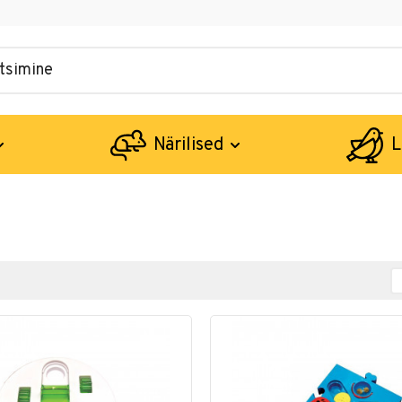
Närilised
L