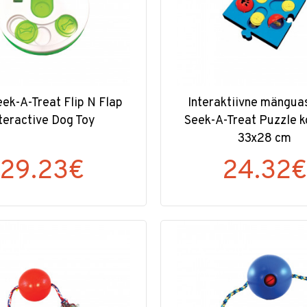
eek-A-Treat Flip N Flap
Interaktiivne mängua
teractive Dog Toy
Seek-A-Treat Puzzle k
33x28 cm
29.23€
24.32