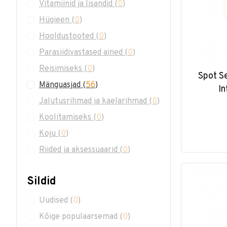
Vitamiinid ja lisandid
(
0
)
Hügieen
(
0
)
Hooldustooted
(
0
)
Parasiidivastased ained
(
0
)
Reisimiseks
(
0
)
Spot S
Mänguasjad
(
56
)
In
Jalutusrihmad ja kaelarihmad
(
0
)
Koolitamiseks
(
0
)
Koju
(
0
)
Riided ja aksessuaarid
(
0
)
Sildid
Uudised
(
0
)
Kõige populaarsemad
(
0
)