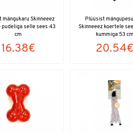
t mängukaru Skinneeez
Plüüsist mängupes
e pudeliga selle sees 43
Skinneeez koertele se
cm
kummiga 53 c
16.38€
20.54