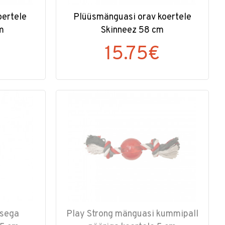
oertele
Plüüsmänguasi orav koertele
m
Skinneez 58 cm
15.75€
tsega
Play Strong mänguasi kummipall