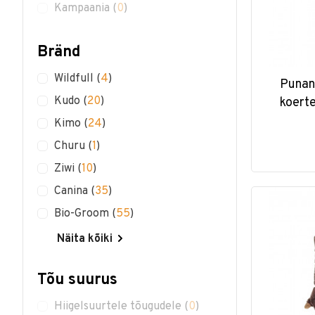
Kampaania
(
0
)
Bränd
Wildfull
(
4
)
Punan
Kudo
(
20
)
koerte
Kimo
(
24
)
Churu
(
1
)
Ziwi
(
10
)
Canina
(
35
)
Bio-Groom
(
55
)
Näita kõiki
Tõu suurus
Hiigelsuurtele tõugudele
(
0
)