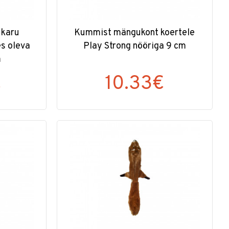
ukaru
Kummist mängukont koertele
es oleva
Play Strong nööriga 9 cm
m
€
10.33€