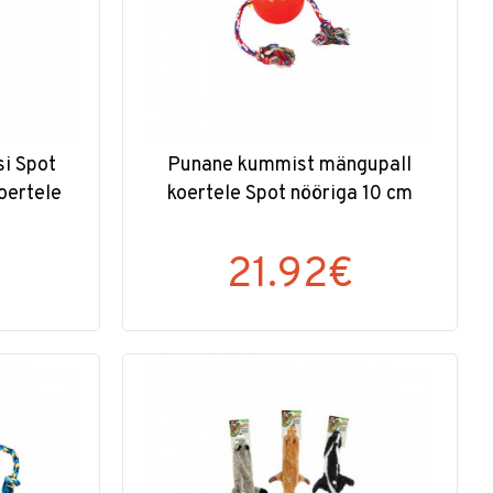
si Spot
Punane kummist mängupall
oertele
koertele Spot nööriga 10 cm
€
21.92€