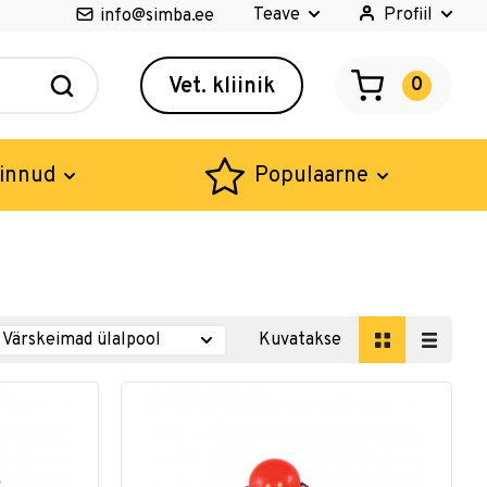
Teave
Profiil
info@simba.ee
Vet. kliinik
0
innud
Populaarne
Kuvatakse