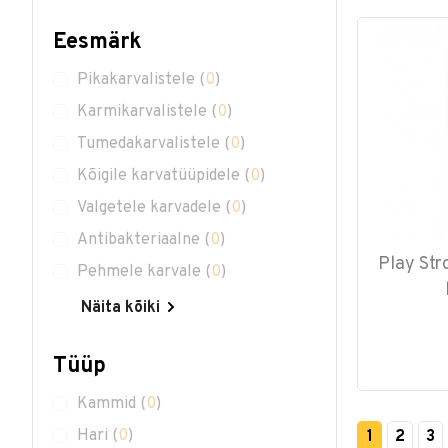
Eesmärk
Pikakarvalistele
(
0
)
Karmikarvalistele
(
0
)
Tumedakarvalistele
(
0
)
Kõigile karvatüüpidele
(
0
)
Valgetele karvadele
(
0
)
Antibakteriaalne
(
0
)
Play St
Pehmele karvale
(
0
)
Näita kõiki
Tüüp
Kammid
(
0
)
Hari
(
0
)
1
2
3