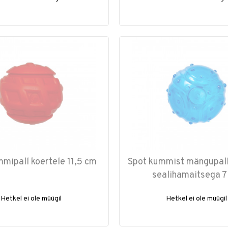
mipall koertele 11,5 cm
Spot kummist mängupall
sealihamaitsega 7
Hetkel ei ole müügil
Hetkel ei ole müügil