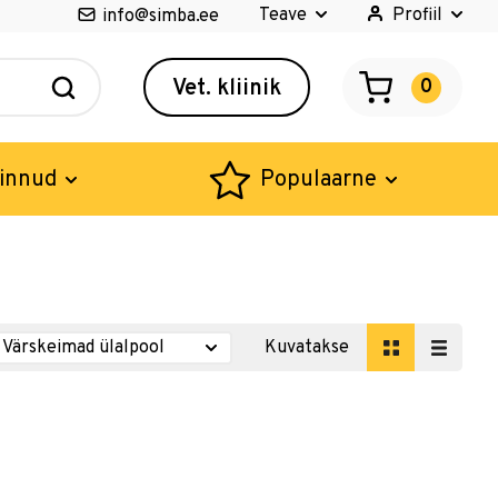
Teave
Profiil
info@simba.ee
Vet. kliinik
0
innud
Populaarne
Kuvatakse