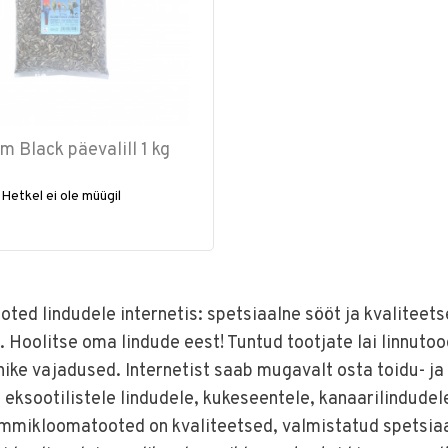
m Black päevalill 1 kg
Hetkel ei ole müügil
oted lindudele internetis: spetsiaalne sööt ja kvaliteets
 Hoolitse oma lindude eest! Tuntud tootjate lai linnuto
ike vajadused. Internetist saab mugavalt osta toidu- j
 eksootilistele lindudele, kukeseentele, kanaarilindudele
mmikloomatooted on kvaliteetsed, valmistatud spetsiaal