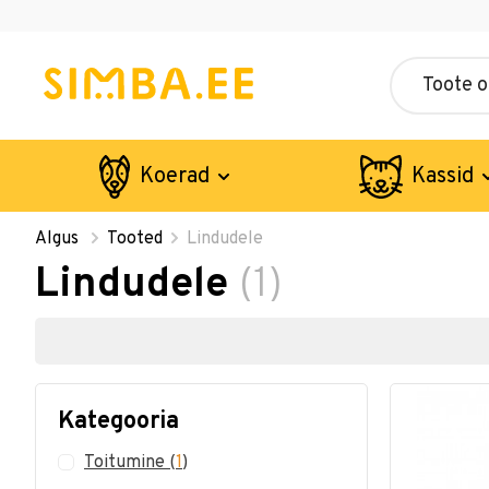
Koerad
Kassid
Algus
Tooted
Lindudele
Lindudele
(1)
Kategooria
Toitumine
(
1
)