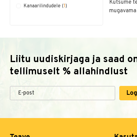
Kutsume te
Kanaarilindudele
(
1
)
mugavama 
Liitu uudiskirjaga ja saad 
tellimuselt % allahindlust
Log