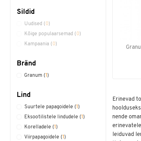
Sildid
Uudised
(
0
)
Kõige populaarsemad
(
0
)
Kampaania
(
0
)
Granu
Bränd
Granum
(
1
)
Lind
Erinevad to
Suurtele papagoidele
(
1
)
hoolduseks.
nende oman
Eksootilistele lindudele
(
1
)
erinevatele
Korelladele
(
1
)
leiduvad le
Viirpapagoidele
(
1
)