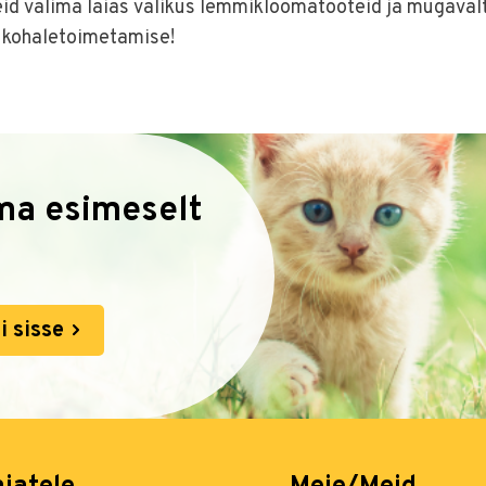
id valima laias valikus lemmikloomatooteid ja mugavalt
kohaletoimetamise!
oma esimeselt
i sisse