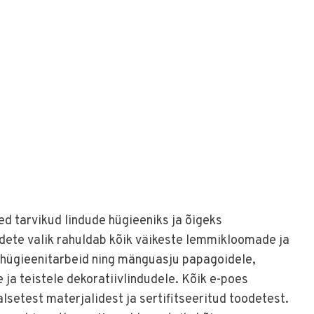
ed tarvikud lindude hügieeniks ja õigeks
odete valik rahuldab kõik väikeste lemmikloomade ja
a hügieenitarbeid ning mänguasju papagoidele,
 ja teistele dekoratiivlindudele. Kõik e-poes
setest materjalidest ja sertifitseeritud toodetest.