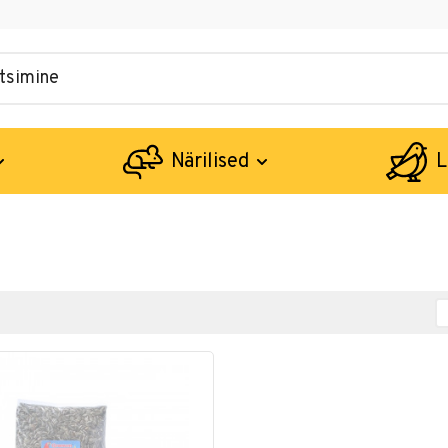
Närilised
L