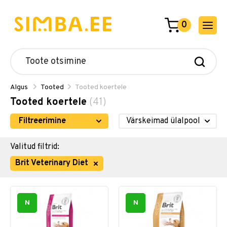
0
Algus
Tooted
Tooted koertele
Tooted koertele
(41)
Filtreerimine
Valitud filtrid:
Brit Veterinary Diet
N
N