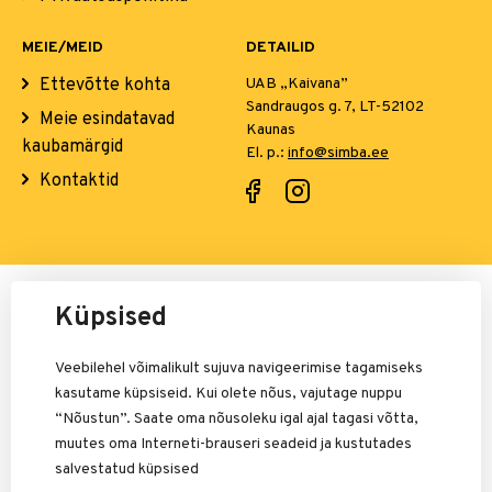
MEIE/MEID
DETAILID
Ettevõtte kohta
UAB „Kaivana”
Sandraugos g. 7, LT-52102
Meie esindatavad
Kaunas
kaubamärgid
El. p.:
info@simba.ee
Kontaktid
Maksete eest vastutab:
Küpsised
Veebilehel võimalikult sujuva navigeerimise tagamiseks
kasutame küpsiseid. Kui olete nõus, vajutage nuppu
“Nõustun”. Saate oma nõusoleku igal ajal tagasi võtta,
muutes oma Interneti-brauseri seadeid ja kustutades
salvestatud küpsised