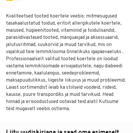
Kvaliteetsed tooted koertele veebis: mitmesugused
tasakaalustatud toidud, eritoit allergikutele koertele,
maiused, hügieenitooted, vitamiinid ja toidulisandid,
parasiidivastased tooted, mänguasjad ja aksessuaarid,
jalutusrihmad, suukorvid ja muud tarvikud, mis on
vajalikud teie lemmiklooma õnnelikuks igapäevaeluks .
Professionaalselt valitud tooted koertele on loodud
vastama lemmikloomade erivajadustele, nagu diabeedi
ennetamine, kaalulangus, seedeprobleemid,
maksapuudulikkus, liigeste liikuvus ja muud probleemid.
Laiast sortimendist leiab ka stiilseid voodeid, riideid,
kausse, puure transpordiks ja muid tarvikuid. Head
hinnad ja erisoodustused ootavad teid alati! Kutsume
teid mugavalt veebis ostlema.
Liitu uudiskirjaga ja saad oma esimeselt