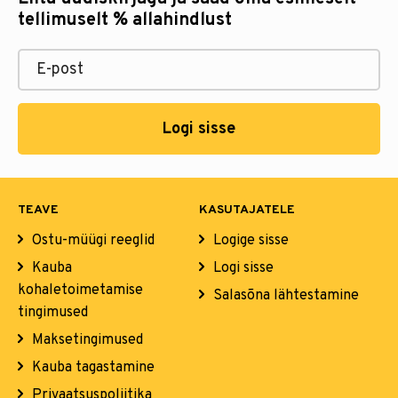
tellimuselt % allahindlust
Logi sisse
TEAVE
KASUTAJATELE
Ostu-müügi reeglid
Logige sisse
Kauba
Logi sisse
kohaletoimetamise
Salasõna lähtestamine
tingimused
Maksetingimused
Kauba tagastamine
Privaatsuspoliitika