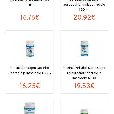
ml
aerosool lemmikloomadele
150 ml
16.76€
20.92€
Canina Seealgen tabletid
Canina Petvital Derm Caps
koertele ja kassidele N225
toidulisand koertele ja
kassidele N100
16.25€
19.53€