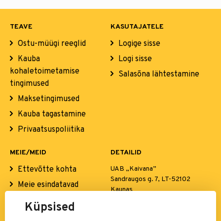
TEAVE
KASUTAJATELE
Ostu-müügi reeglid
Logige sisse
Kauba
Logi sisse
kohaletoimetamise
Salasõna lähtestamine
tingimused
Maksetingimused
Kauba tagastamine
Privaatsuspoliitika
MEIE/MEID
DETAILID
Ettevõtte kohta
UAB „Kaivana”
Sandraugos g. 7, LT-52102
Meie esindatavad
Kaunas
kaubamärgid
El. p.:
info@simba.ee
Küpsised
Kontaktid