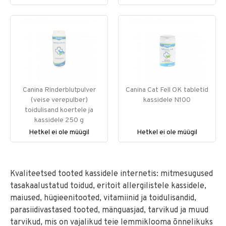
Canina Rinderblutpulver
Canina Cat Fell OK tabletid
(veise verepulber)
kassidele N100
toidulisand koertele ja
kassidele 250 g
Hetkel ei ole müügil
Hetkel ei ole müügil
Kvaliteetsed tooted kassidele internetis: mitmesugused
tasakaalustatud toidud, eritoit allergilistele kassidele,
maiused, hügieenitooted, vitamiinid ja toidulisandid,
parasiidivastased tooted, mänguasjad, tarvikud ja muud
tarvikud, mis on vajalikud teie lemmiklooma õnnelikuks