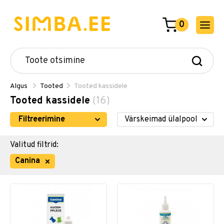
0
Algus
Tooted
Tooted kassidele
Tooted kassidele
(16)
Filtreerimine
Valitud filtrid:
Canina