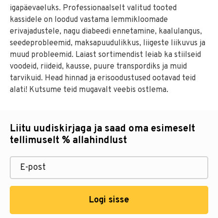
igapäevaeluks. Professionaalselt valitud tooted
kassidele on loodud vastama lemmikloomade
erivajadustele, nagu diabeedi ennetamine, kaalulangus,
seedeprobleemid, maksapuudulikkus, liigeste liikuvus ja
muud probleemid. Laiast sortimendist leiab ka stiilseid
voodeid, riideid, kausse, puure transpordiks ja muid
tarvikuid. Head hinnad ja erisoodustused ootavad teid
alati! Kutsume teid mugavalt veebis ostlema.
Liitu uudiskirjaga ja saad oma esimeselt
tellimuselt % allahindlust
Logi sisse