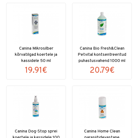
Canina Mikrosilber
Canina Bio Fresh&Clean
kõrvatilgad koertele ja
Petvital kontsentreeritud
kassidele 50 ml
puhastusvahend 1000 ml
19.91€
20.79€
Canina Dog-Stop sprei
Canina Home Clean
koertele ja kassidele 100
parasiitidevastane