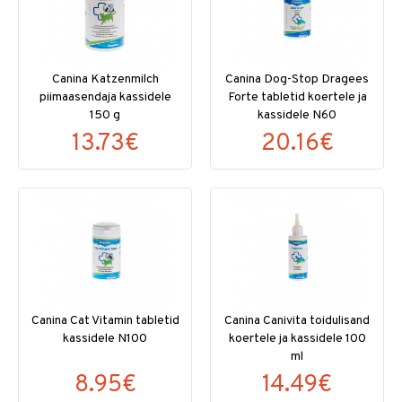
Canina Katzenmilch
Canina Dog-Stop Dragees
piimaasendaja kassidele
Forte tabletid koertele ja
150 g
kassidele N60
13.73€
20.16€
Canina Cat Vitamin tabletid
Canina Canivita toidulisand
kassidele N100
koertele ja kassidele 100
ml
8.95€
14.49€