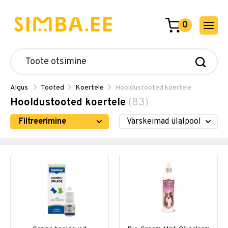
0
Algus
Tooted
Koertele
Hooldustooted koertele
Hooldustooted koertele
(83)
Filtreerimine