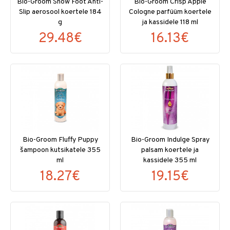
Bio-Groom Show Foot Anti-
Bio-Groom Crisp Apple
Slip aerosool koertele 184
Cologne parfüüm koertele
g
ja kassidele 118 ml
29.48€
16.13€
Bio-Groom Fluffy Puppy
Bio-Groom Indulge Spray
šampoon kutsikatele 355
palsam koertele ja
ml
kassidele 355 ml
18.27€
19.15€