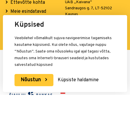
Ettevõtte kohta
UAB „Kaivana”
Sandraugos g. 7, LT-52102
Meie esindatavad
Kaunas
kaubamärgid
El. p.:
info@simba.ee
Küpsised
Kontaktid
Veebilehel võimalikult sujuva navigeerimise tagamiseks
kasutame küpsiseid. Kui olete nõus, vajutage nuppu
“Nõustun”. Saate oma nõusoleku igal ajal tagasi võtta,
Maksete eest vastutab:
muutes oma Interneti-brauseri seadeid ja kustutades
salvestatud küpsised
Nõustun
Küpsiste haldamine
Simba.lt, Visos teisės saugomos, 2021