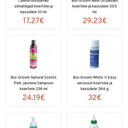
Canina hooldavad
Bio-Groom Mink Oil palsam
silmatilgad koertele ja
koertele ja kassidele 355
kassidele 10 ml
ml
17.27€
29.23€
Bio-Groom Natural Scents
Bio-Groom White 'n Easy
Pink Jasmine šampoon
aerosool koertele ja
koertele 236 ml
kassidele 284 g
24.19€
32€