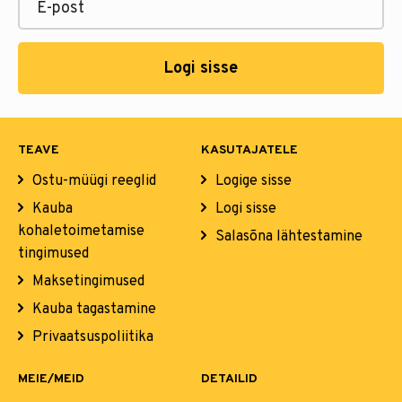
Logi sisse
TEAVE
KASUTAJATELE
Ostu-müügi reeglid
Logige sisse
Kauba
Logi sisse
kohaletoimetamise
Salasõna lähtestamine
tingimused
Maksetingimused
Kauba tagastamine
Privaatsuspoliitika
MEIE/MEID
DETAILID