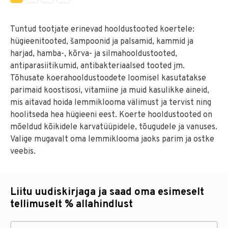
Tuntud tootjate erinevad hooldustooted koertele:
hügieenitooted, šampoonid ja palsamid, kammid ja
harjad, hamba-, kõrva- ja silmahooldustooted,
antiparasiitikumid, antibakteriaalsed tooted jm.
Tõhusate koerahooldustoodete loomisel kasutatakse
parimaid koostisosi, vitamiine ja muid kasulikke aineid,
mis aitavad hoida lemmiklooma välimust ja tervist ning
hoolitseda hea hügieeni eest. Koerte hooldustooted on
mõeldud kõikidele karvatüüpidele, tõugudele ja vanuses.
Valige mugavalt oma lemmiklooma jaoks parim ja ostke
veebis.
Liitu uudiskirjaga ja saad oma esimeselt
tellimuselt % allahindlust