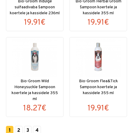
Bio-Groom Indulge
Bio-Groom Herbal Groom
sulfaadivaba šampoon
šampoon koertele ja
koertele ja kassidele 236ml
kassidele 355 ml
19.91€
19.91€
Bio-Groom Wild
Bio-Groom Flea&Tick
Honeysuckle šampoon
šampoon koertele ja
koertele ja kassidele 355
kassidele 355 ml
ml
18.27€
19.91€
1
2
3
4