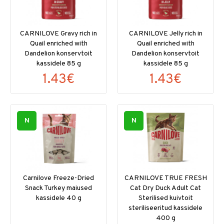
CARNILOVE Gravy rich in
CARNILOVE Jelly rich in
Quail enriched with
Quail enriched with
Dandelion konservtoit
Dandelion konservtoit
kassidele 85 g
kassidele 85 g
1.43€
1.43€
N
N
Carnilove Freeze-Dried
CARNILOVE TRUE FRESH
Snack Turkey maiused
Cat Dry Duck Adult Cat
kassidele 40 g
Sterilised kuivtoit
steriliseeritud kassidele
400 g