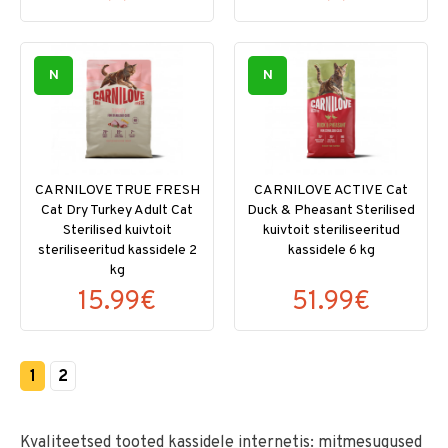
N
N
CARNILOVE TRUE FRESH
CARNILOVE ACTIVE Cat
Cat Dry Turkey Adult Cat
Duck & Pheasant Sterilised
Sterilised kuivtoit
kuivtoit steriliseeritud
steriliseeritud kassidele 2
kassidele 6 kg
kg
15.99€
51.99€
1
2
Kvaliteetsed tooted kassidele internetis: mitmesugused