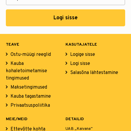
Logi sisse
TEAVE
KASUTAJATELE
Ostu-müügi reeglid
Logige sisse
Kauba
Logi sisse
kohaletoimetamise
Salasõna lähtestamine
tingimused
Maksetingimused
Kauba tagastamine
Privaatsuspoliitika
MEIE/MEID
DETAILID
Ettevõtte kohta
UAB „Kaivana”