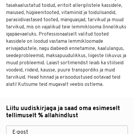
tasakaalustatud toidud, eritoit allergilistele kassidele,
maiused, hügieenitooted, vitamiinid ja toidulisandid,
parasiidivastased tooted, mänguasjad, tarvikud ja muud
tarvikud, mis on vajalikud teie lemmiklooma õnnelikuks
igapäevaeluks. Professionaalselt valitud tooted
kassidele on loodud vastama lemmikloomade
erivajadustele, nagu diabeedi ennetamine, kaalulangus,
seedeprobleemid, maksapuudulikkus, liigeste liikuvus ja
muud probleemid. Laiast sortimendist leiab ka stiilseid
voodeid, riideid, kausse, puure transpordiks ja muid
tarvikuid. Head hinnad ja erisoodustused ootavad teid
alati! Kutsume teid mugavalt veebis ostlema.
Liitu uudiskirjaga ja saad oma esimeselt
tellimuselt % allahindlust