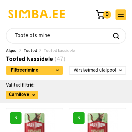
0
Algus
Tooted
Tooted kassidele
Tooted kassidele
(47)
Filtreerimine
Valitud filtrid:
Carnilove
N
N