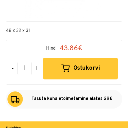
48 x 32 x 31
43.86€
Hind
-
+
Ostukorvi
Tasuta kohaletoimetamine alates 29€