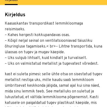
Kirjeldus
Kirjeldus
Kaasaskantav transpordikast lemmikloomaga
reisimiseks.
– Kahes kergesti kokkupandavas osas.
– Kõigil neljal seinal on ventilatsiooniavad täiusliku
õhuringluse tagamiseks.< br>– Lihtne transportida, kuna
ülaosas on tugev ja mugav käepide.
– Uks sulgub lihtsalt, kuid kindlalt ja turvaliselt.
– Uks on valmistatud metallist ja tugevatest võredest.
kast ei suleta pimesi: selle ühte otsa on sisestatud tugev
metallist restiga uks, mille kaudu saab lemmikloom
ümbritsevat keskkonda jälgida, samal ajal kui sina näed,
mida sinu lemmik teeb. See metalluks on suletud ja
lukustatud, et vältida lemmiklooma põgenemist. Kasti
katusele on paigaldatud tugev plastikust käepide, mis