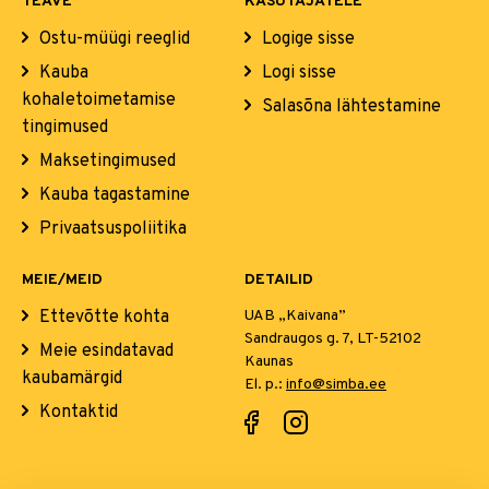
TEAVE
KASUTAJATELE
Ostu-müügi reeglid
Logige sisse
Kauba
Logi sisse
kohaletoimetamise
Salasõna lähtestamine
tingimused
Maksetingimused
Kauba tagastamine
Privaatsuspoliitika
MEIE/MEID
DETAILID
Ettevõtte kohta
UAB „Kaivana”
Sandraugos g. 7, LT-52102
Meie esindatavad
Kaunas
kaubamärgid
El. p.:
info@simba.ee
Kontaktid