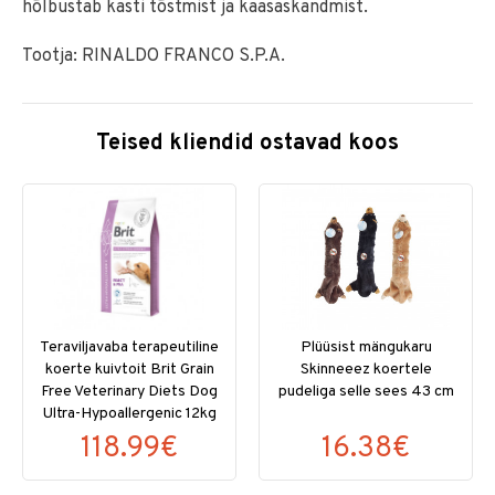
hõlbustab kasti tõstmist ja kaasaskandmist.
Tootja: RINALDO FRANCO S.P.A.
Teised kliendid ostavad koos
Teraviljavaba terapeutiline
Plüüsist mängukaru
koerte kuivtoit Brit Grain
Skinneeez koertele
Free Veterinary Diets Dog
pudeliga selle sees 43 cm
Ultra-Hypoallergenic 12kg
118.99€
16.38€