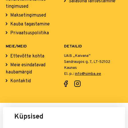
Salasõna lähtestamine
tingimused
Maksetingimused
Kauba tagastamine
Privaatsuspoliitika
MEIE/MEID
DETAILID
Ettevõtte kohta
UAB „Kaivana”
Sandraugos g. 7, LT-52102
Meie esindatavad
Kaunas
kaubamärgid
El. p.:
info@simba.ee
Kontaktid
Maksete eest vastutab:
Küpsised