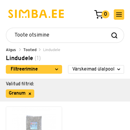
0
Algus
Tooted
Lindudele
Lindudele
(1)
Filtreerimine
Valitud filtrid:
Granum