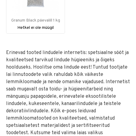
Granum Black päevalill 1 kg
Hetkel ei ole müügil
Erinevad tooted lindudele internetis: spetsiaalne sööt ja
kvaliteetsed tarvikud lindude hügieeniks ja õigeks
hoolduseks. Hoolitse oma lindude eest! Tuntud tootjate
lai linnutoodete valik rahuldab kõik väikeste
lemmikloomade ja nende omanike vajadused. Internetist
saab mugavalt osta toidu- ja hügieenitarbeid ning
mänguasju papagoidele, erinevatele eksootilistele
lindudele, kukeseentele, kanaarilindudele ja teistele
dekoratiivlindudele. Kõik e-poes leiduvad
lemmikloomatooted on kvaliteetsed, valmistatud
spetsiaalsetest materjalidest ja sertifitseeritud
toodetest. Kutsume teid valima laias valikus