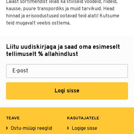
Laiast sortimendist leiab ka stiilseid voodeid, riideid,
kausse, puure transpordiks ja muid tarvikuid. Head
hinnad ja erisoodustused ootavad teid alati! Kutsume
teid mugavalt veebis ostlema.
Liitu uudiskirjaga ja saad oma esimeselt
tellimuselt % allahindlust
Logi sisse
TEAVE
KASUTAJATELE
Ostu-müügi reeglid
Logige sisse