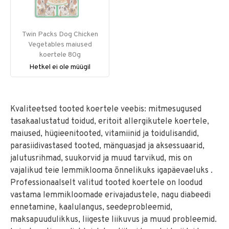
Twin Packs Dog Chicken
Vegetables maiused
koertele 80g
Hetkel ei ole müügil
Kvaliteetsed tooted koertele veebis: mitmesugused
tasakaalustatud toidud, eritoit allergikutele koertele,
maiused, hügieenitooted, vitamiinid ja toidulisandid,
parasiidivastased tooted, mänguasjad ja aksessuaarid,
jalutusrihmad, suukorvid ja muud tarvikud, mis on
vajalikud teie lemmiklooma õnnelikuks igapäevaeluks .
Professionaalselt valitud tooted koertele on loodud
vastama lemmikloomade erivajadustele, nagu diabeedi
ennetamine, kaalulangus, seedeprobleemid,
maksapuudulikkus, liigeste liikuvus ja muud probleemid.