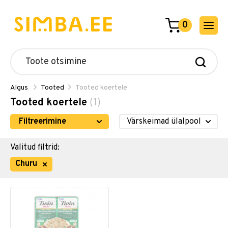
0
Algus
Tooted
Tooted koertele
Tooted koertele
(1)
Filtreerimine
Valitud filtrid:
Churu