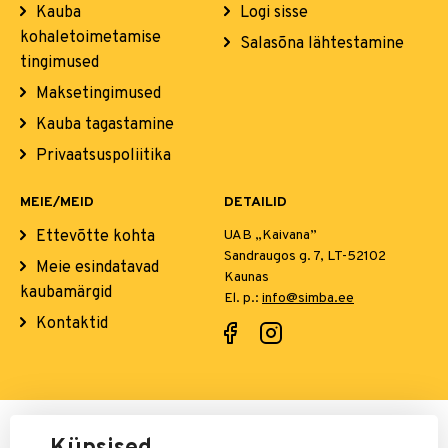
Kauba
Logi sisse
kohaletoimetamise
Salasõna lähtestamine
tingimused
Maksetingimused
Kauba tagastamine
Privaatsuspoliitika
MEIE/MEID
DETAILID
Ettevõtte kohta
UAB „Kaivana”
Sandraugos g. 7, LT-52102
Meie esindatavad
Kaunas
kaubamärgid
El. p.:
info@simba.ee
Kontaktid
Maksete eest vastutab: