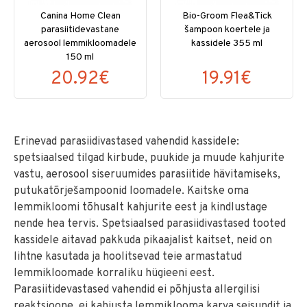
Canina Home Clean
Bio-Groom Flea&Tick
parasiitidevastane
šampoon koertele ja
aerosool lemmikloomadele
kassidele 355 ml
150 ml
20.92€
19.91€
Erinevad parasiidivastased vahendid kassidele:
spetsiaalsed tilgad kirbude, puukide ja muude kahjurite
vastu, aerosool siseruumides parasiitide hävitamiseks,
putukatõrješampoonid loomadele. Kaitske oma
lemmikloomi tõhusalt kahjurite eest ja kindlustage
nende hea tervis. Spetsiaalsed parasiidivastased tooted
kassidele aitavad pakkuda pikaajalist kaitset, neid on
lihtne kasutada ja hoolitsevad teie armastatud
lemmikloomade korraliku hügieeni eest.
Parasiitidevastased vahendid ei põhjusta allergilisi
reaktsioone, ei kahjusta lemmiklooma karva seisundit ja