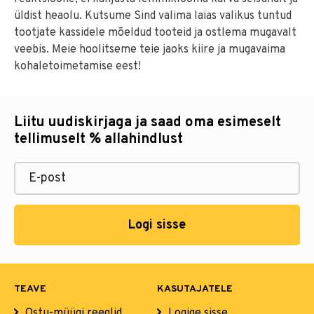
üldist heaolu. Kutsume Sind valima laias valikus tuntud
tootjate kassidele mõeldud tooteid ja ostlema mugavalt
veebis. Meie hoolitseme teie jaoks kiire ja mugavaima
kohaletoimetamise eest!
Liitu uudiskirjaga ja saad oma esimeselt
tellimuselt % allahindlust
Logi sisse
TEAVE
KASUTAJATELE
Ostu-müügi reeglid
Logige sisse