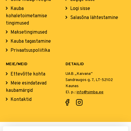
Kauba
Logi sisse
kohaletoimetamise
Salasõna lähtestamine
tingimused
Maksetingimused
Kauba tagastamine
Privaatsuspoliitika
MEIE/MEID
DETAILID
Ettevõtte kohta
UAB „Kaivana”
Sandraugos g. 7, LT-52102
Meie esindatavad
Kaunas
kaubamärgid
El. p.:
info@simba.ee
Kontaktid