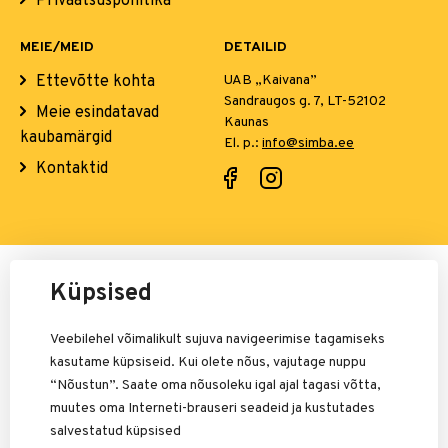
Privaatsuspoliitika
MEIE/MEID
DETAILID
Ettevõtte kohta
UAB „Kaivana”
Sandraugos g. 7, LT-52102
Meie esindatavad
Kaunas
kaubamärgid
El. p.:
info@simba.ee
Kontaktid
Maksete eest vastutab:
Küpsised
Veebilehel võimalikult sujuva navigeerimise tagamiseks
kasutame küpsiseid. Kui olete nõus, vajutage nuppu
“Nõustun”. Saate oma nõusoleku igal ajal tagasi võtta,
muutes oma Interneti-brauseri seadeid ja kustutades
salvestatud küpsised