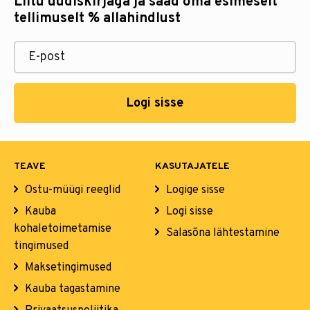
Liitu uudiskirjaga ja saad oma esimeselt
tellimuselt % allahindlust
Logi sisse
TEAVE
KASUTAJATELE
Ostu-müügi reeglid
Logige sisse
Kauba
Logi sisse
kohaletoimetamise
Salasõna lähtestamine
tingimused
Maksetingimused
Kauba tagastamine