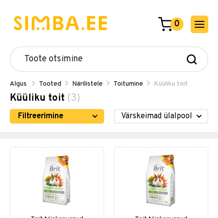
0
Algus
Tooted
Närilistele
Toitumine
Küüliku toit
Küüliku toit
(3)
Filtreerimine