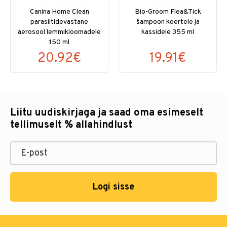
Canina Home Clean
Bio-Groom Flea&Tick
parasiitidevastane
šampoon koertele ja
aerosool lemmikloomadele
kassidele 355 ml
150 ml
20.92€
19.91€
Liitu uudiskirjaga ja saad oma esimeselt
tellimuselt % allahindlust
Logi sisse