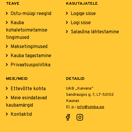
TEAVE
KASUTAJATELE
Ostu-müügi reeglid
Logige sisse
Kauba
Logi sisse
kohaletoimetamise
Salasõna lähtestamine
tingimused
Maksetingimused
Kauba tagastamine
Privaatsuspoliitika
MEIE/MEID
DETAILID
Ettevõtte kohta
UAB „Kaivana”
Sandraugos g. 7, LT-52102
Meie esindatavad
Kaunas
kaubamärgid
El. p.:
info@simba.ee
Kontaktid