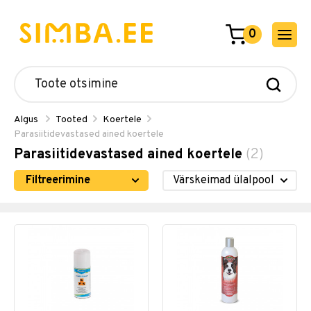
0
Algus
Tooted
Koertele
Parasiitidevastased ained koertele
Parasiitidevastased ained koertele
(2)
Filtreerimine