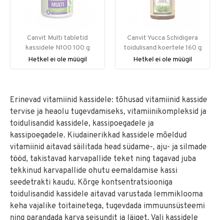
Canvit Multi tabletid
Canvit Yucca Schidigera
kassidele N100 100 g
toidulisand koertele 160 g
Hetkel ei ole müügil
Hetkel ei ole müügil
Erinevad vitamiinid kassidele: tõhusad vitamiinid kasside
tervise ja heaolu tugevdamiseks, vitamiinikompleksid ja
toidulisandid kassidele, kassipoegadele ja
kassipoegadele. Kiudainerikkad kassidele mõeldud
vitamiinid aitavad säilitada head südame-, aju- ja silmade
tööd, takistavad karvapallide teket ning tagavad juba
tekkinud karvapallide ohutu eemaldamise kassi
seedetrakti kaudu. Kõrge kontsentratsiooniga
toidulisandid kassidele aitavad varustada lemmiklooma
keha vajalike toitainetega, tugevdada immuunsüsteemi
ning parandada karva seisundit ja läiget. Vali kassidele