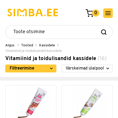
0
Algus
Tooted
Kassidele
Vitamiinid ja toidulisandid kassidele
Vitamiinid ja toidulisandid kassidele
(16)
Filtreerimine