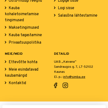
Ostu-müügi reeglid
Logige sisse
Kauba
Logi sisse
kohaletoimetamise
Salasõna lähtestamine
tingimused
Maksetingimused
Kauba tagastamine
Privaatsuspoliitika
MEIE/MEID
DETAILID
Ettevõtte kohta
UAB „Kaivana”
Sandraugos g. 7, LT-52102
Meie esindatavad
Kaunas
kaubamärgid
El. p.:
info@simba.ee
Kontaktid