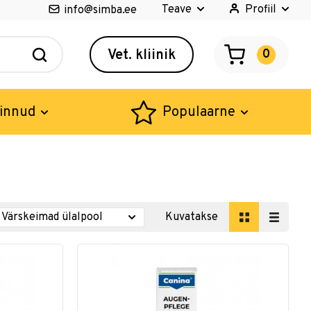
Teave
Profiil
info@simba.ee
Vet. kliinik
0
innud
Populaarne
Kuvatakse