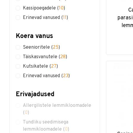
Kassipoegadele
(
10
)
C
parasi
Erinevad vanused
(
11
)
lemm
Koera vanus
Seenioritele
(
25
)
Täiskasvanutele
(
28
)
Kutsikatele
(
27
)
Erinevad vanused
(
23
)
Erivajadused
Allergilistele lemmikloomadele
(
0
)
Tundliku seedimisega
lemmikloomadele
(
0
)