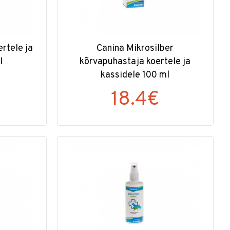
rtele ja
Canina Mikrosilber
l
kõrvapuhastaja koertele ja
kassidele 100 ml
18.4€