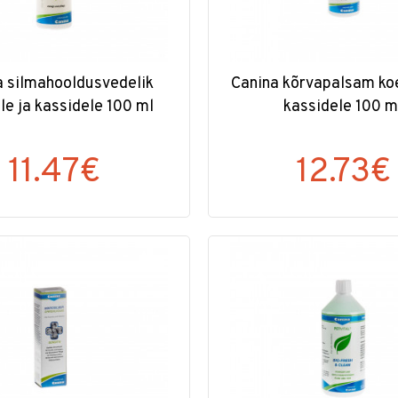
a silmahooldusvedelik
Canina kõrvapalsam koe
le ja kassidele 100 ml
kassidele 100 m
11.47€
12.73€