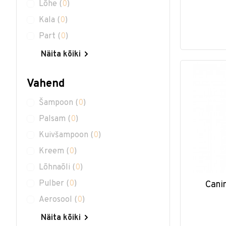
Lõhe
(
0
)
Kala
(
0
)
Part
(
0
)
Näita kõiki
Vahend
Šampoon
(
0
)
Palsam
(
0
)
Kuivšampoon
(
0
)
Kreem
(
0
)
Lõhnaõli
(
0
)
Pulber
(
0
)
Cani
Aerosool
(
0
)
Näita kõiki