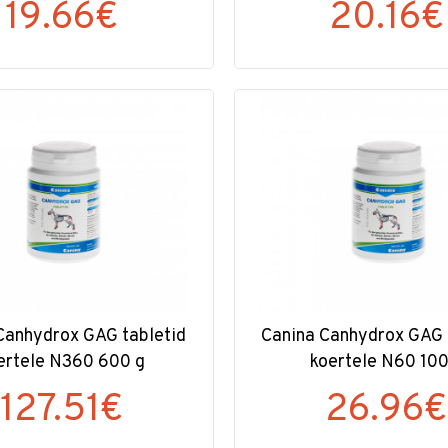
19.66€
20.16€
Canhydrox GAG tabletid
Canina Canhydrox GAG 
ertele N360 600 g
koertele N60 100
127.51€
26.96€