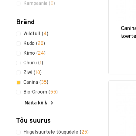
Kampaania
(
0
)
Bränd
Canin
Wildfull
(
4
)
koerte
Kudo
(
20
)
Kimo
(
24
)
Churu
(
1
)
Ziwi
(
10
)
Canina
(
35
)
Bio-Groom
(
55
)
Näita kõiki
Tõu suurus
Hiigelsuurtele tõugudele
(
25
)