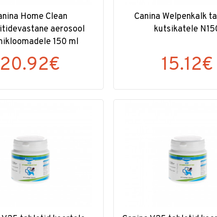
anina Home Clean
Canina Welpenkalk ta
itidevastane aerosool
kutsikatele N15
ikloomadele 150 ml
20.92€
15.12€