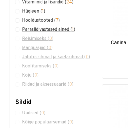
Vitamiinid ja lisandid
(
24
)
Hügieen
(
1
)
Hooldustooted
(
7
)
Parasiidivastased ained
(
1
)
Reisimiseks
(
0
)
Canina 
Mänguasjad
(
0
)
Jalutusrihmad ja kaelarihmad
(
0
)
Koolitamiseks
(
0
)
Koju
(
0
)
Riided ja aksessuaarid
(
0
)
Sildid
Uudised
(
0
)
Kõige populaarsemad
(
0
)