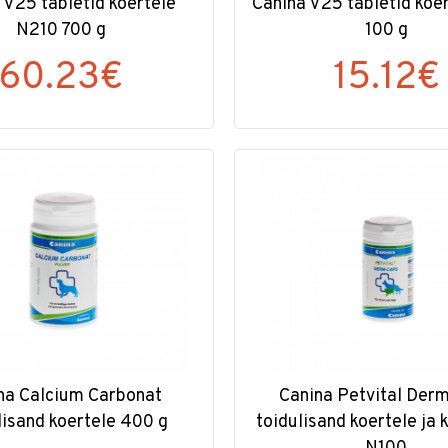
 V25 tabletid koertele
Canina V25 tabletid koe
N210 700 g
100 g
60.23€
15.12€
na Calcium Carbonat
Canina Petvital Der
lisand koertele 400 g
toidulisand koertele ja 