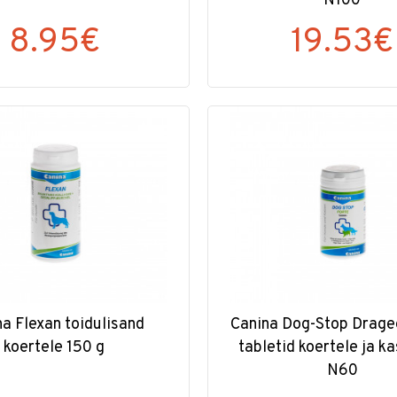
N100
8.95€
19.53€
na Flexan toidulisand
Canina Dog-Stop Drage
koertele 150 g
tabletid koertele ja k
N60