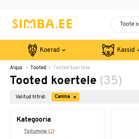
Koerad
Kassid
Algus
Tooted
Tooted koertele
Tooted koertele
(35)
Canina
Valitud filtrid:
Kategooria
Toitumine
(
2
)