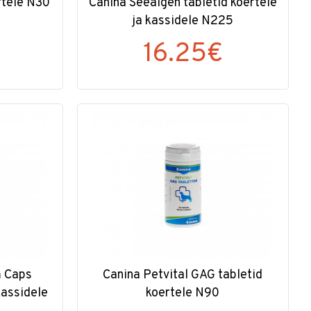
rtele N30
Canina Seealgen tabletid koertele
ja kassidele N225
16.25€
m Caps
Canina Petvital GAG tabletid
kassidele
koertele N90