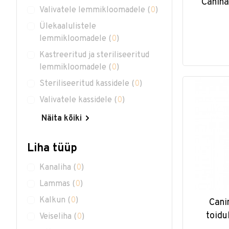
Canina
Valivatele lemmikloomadele
(
0
)
Ülekaalulistele
lemmikloomadele
(
0
)
Kastreeritud ja steriliseeritud
lemmikloomadele
(
0
)
Steriliseeritud kassidele
(
0
)
Valivatele kassidele
(
0
)
Näita kõiki
Liha tüüp
Kanaliha
(
0
)
Lammas
(
0
)
Kalkun
(
0
)
Cani
toidu
Veiseliha
(
0
)