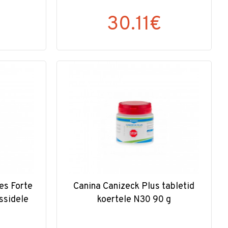
30.11€
es Forte
Canina Canizeck Plus tabletid
assidele
koertele N30 90 g