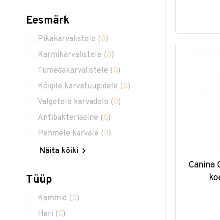
Eesmärk
Pikakarvalistele
(
0
)
Karmikarvalistele
(
0
)
Tumedakarvalistele
(
0
)
Kõigile karvatüüpidele
(
0
)
Valgetele karvadele
(
0
)
Antibakteriaalne
(
0
)
Pehmele karvale
(
0
)
Näita kõiki
Canina 
ko
Tüüp
Kammid
(
0
)
Hari
(
0
)