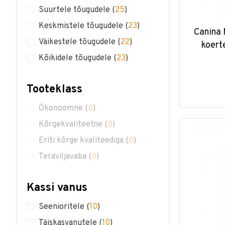
Suurtele tõugudele
(
25
)
Keskmistele tõugudele
(
23
)
Canina 
Väikestele tõugudele
(
22
)
koert
Kõikidele tõugudele
(
23
)
Tooteklass
Ökonoomne
(
0
)
Kõrgekvaliteetne
(
0
)
Eriti kõrge kvaliteediga
(
0
)
Teraviljavaba
(
0
)
Kassi vanus
Seenioritele
(
10
)
Täiskasvanutele
(
10
)