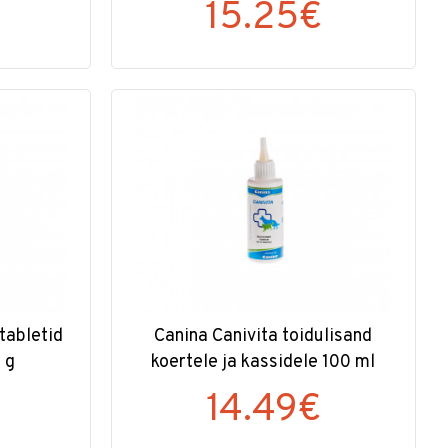
15.25€
tabletid
Canina Canivita toidulisand
 g
koertele ja kassidele 100 ml
14.49€