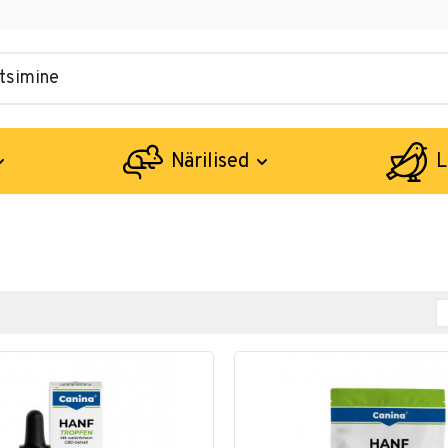
Närilised
L