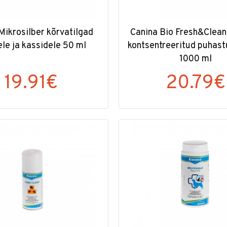
Mikrosilber kõrvatilgad
Canina Bio Fresh&Clean
ele ja kassidele 50 ml
kontsentreeritud puhas
1000 ml
19.91€
20.79€