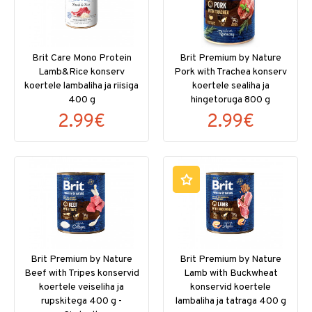
Brit Care Mono Protein
Brit Premium by Nature
Lamb&Rice konserv
Pork with Trachea konserv
koertele lambaliha ja riisiga
koertele sealiha ja
400 g
hingetoruga 800 g
2.99€
2.99€
Brit Premium by Nature
Brit Premium by Nature
Beef with Tripes konservid
Lamb with Buckwheat
koertele veiseliha ja
konservid koertele
rupskitega 400 g -
lambaliha ja tatraga 400 g