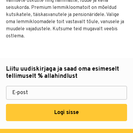
vaimsete oskuste ning hammaste, luude ja keha
seisukorda. Premium lemmikloomatoit on mõeldud
kutsikatele, täiskasvanutele ja pensionäridele. Valige
oma lemmikloomadele toit vastavalt tõule, vanusele ja
muudele vajadustele. Kutsume teid mugavalt veebis
ostlema.
Liitu uudiskirjaga ja saad oma esimeselt
tellimuselt % allahindlust
Logi sisse