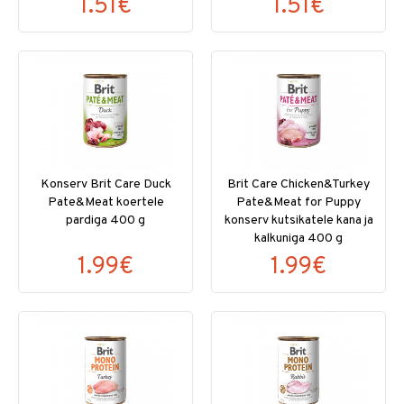
1.51€
1.51€
Konserv Brit Care Duck
Brit Care Chicken&Turkey
Pate&Meat koertele
Pate&Meat for Puppy
pardiga 400 g
konserv kutsikatele kana ja
kalkuniga 400 g
1.99€
1.99€