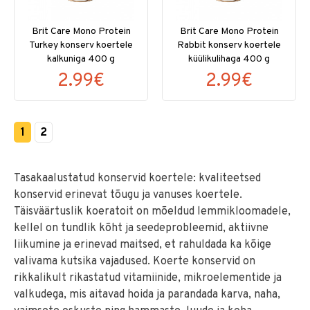
Brit Care Mono Protein
Brit Care Mono Protein
Turkey konserv koertele
Rabbit konserv koertele
kalkuniga 400 g
küülikulihaga 400 g
2.99€
2.99€
1
2
Tasakaalustatud konservid koertele: kvaliteetsed
konservid erinevat tõugu ja vanuses koertele.
Täisväärtuslik koeratoit on mõeldud lemmikloomadele,
kellel on tundlik kõht ja seedeprobleemid, aktiivne
liikumine ja erinevad maitsed, et rahuldada ka kõige
valivama kutsika vajadused. Koerte konservid on
rikkalikult rikastatud vitamiinide, mikroelementide ja
valkudega, mis aitavad hoida ja parandada karva, naha,