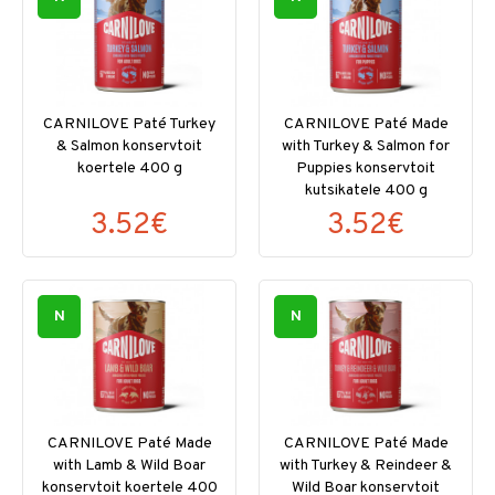
CARNILOVE Paté Turkey
CARNILOVE Paté Made
& Salmon konservtoit
with Turkey & Salmon for
koertele 400 g
Puppies konservtoit
kutsikatele 400 g
3.52€
3.52€
N
N
CARNILOVE Paté Made
CARNILOVE Paté Made
with Lamb & Wild Boar
with Turkey & Reindeer &
konservtoit koertele 400
Wild Boar konservtoit