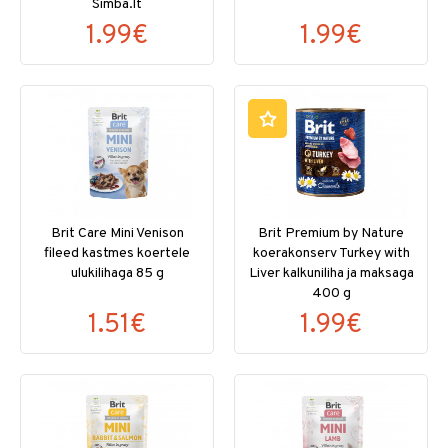
Simba.lt
1.99€
1.99€
Brit Care Mini Venison
Brit Premium by Nature
fileed kastmes koertele
koerakonserv Turkey with
ulukilihaga 85 g
Liver kalkuniliha ja maksaga
400 g
1.51€
1.99€