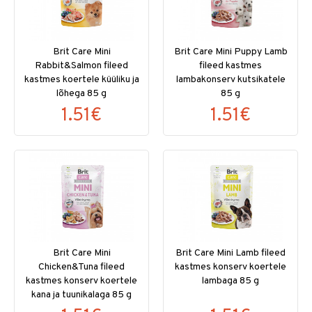
Brit Care Mini
Brit Care Mini Puppy Lamb
Rabbit&Salmon fileed
fileed kastmes
kastmes koertele küüliku ja
lambakonserv kutsikatele
lõhega 85 g
85 g
1.51€
1.51€
Brit Care Mini
Brit Care Mini Lamb fileed
Chicken&Tuna fileed
kastmes konserv koertele
kastmes konserv koertele
lambaga 85 g
kana ja tuunikalaga 85 g