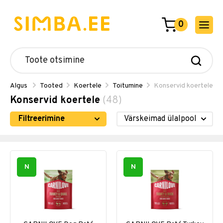
0
Algus
Tooted
Koertele
Toitumine
Konservid koertele
Konservid koertele
(48)
Filtreerimine
N
N