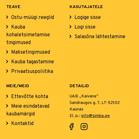
TEAVE
KASUTAJATELE
Ostu-müügi reeglid
Logige sisse
Kauba
Logi sisse
kohaletoimetamise
Salasõna lähtestamine
tingimused
Maksetingimused
Kauba tagastamine
Privaatsuspoliitika
MEIE/MEID
DETAILID
Ettevõtte kohta
UAB „Kaivana”
Sandraugos g. 7, LT-52102
Meie esindatavad
Kaunas
kaubamärgid
El. p.:
info@simba.ee
Kontaktid