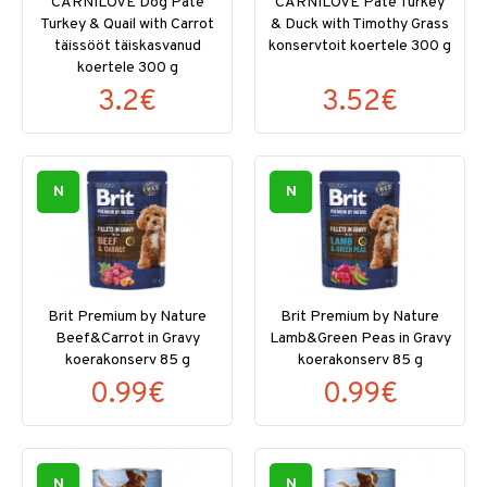
CARNILOVE Dog Paté
CARNILOVE Paté Turkey
Turkey & Quail with Carrot
& Duck with Timothy Grass
täissööt täiskasvanud
konservtoit koertele 300 g
koertele 300 g
3.2€
3.52€
N
N
Brit Premium by Nature
Brit Premium by Nature
Beef&Carrot in Gravy
Lamb&Green Peas in Gravy
koerakonserv 85 g
koerakonserv 85 g
0.99€
0.99€
N
N