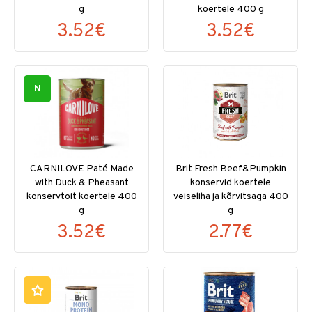
g
koertele 400 g
3.52€
3.52€
N
CARNILOVE Paté Made
Brit Fresh Beef&Pumpkin
with Duck & Pheasant
konservid koertele
konservtoit koertele 400
veiseliha ja kõrvitsaga 400
g
g
3.52€
2.77€