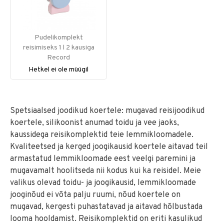
Pudelikomplekt
reisimiseks 1 l 2 kausiga
Record
Hetkel ei ole müügil
Spetsiaalsed joodikud koertele: mugavad reisijoodikud
koertele, silikoonist anumad toidu ja vee jaoks,
kaussidega reisikomplektid teie lemmikloomadele.
Kvaliteetsed ja kerged joogikausid koertele aitavad teil
armastatud lemmikloomade eest veelgi paremini ja
mugavamalt hoolitseda nii kodus kui ka reisidel. Meie
valikus olevad toidu- ja joogikausid, lemmikloomade
jooginõud ei võta palju ruumi, nõud koertele on
mugavad, kergesti puhastatavad ja aitavad hõlbustada
looma hooldamist. Reisikomplektid on eriti kasulikud