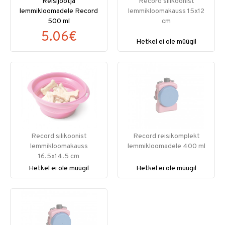
Reisijootja
Record silikoonist
lemmikloomadele Record
lemmikloomakauss 15x12
500 ml
cm
5.06€
Hetkel ei ole müügil
Record silikoonist
Record reisikomplekt
lemmikloomakauss
lemmikloomadele 400 ml
16.5x14.5 cm
Hetkel ei ole müügil
Hetkel ei ole müügil