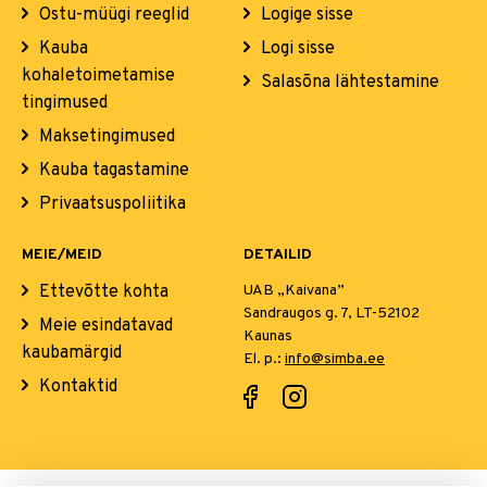
Ostu-müügi reeglid
Logige sisse
Kauba
Logi sisse
kohaletoimetamise
Salasõna lähtestamine
tingimused
Maksetingimused
Kauba tagastamine
Privaatsuspoliitika
MEIE/MEID
DETAILID
Ettevõtte kohta
UAB „Kaivana”
Sandraugos g. 7, LT-52102
Meie esindatavad
Kaunas
kaubamärgid
El. p.:
info@simba.ee
Kontaktid