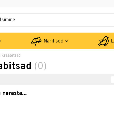
Närilised
L
 kraabitsad
abitsad
(0)
 nerasta...