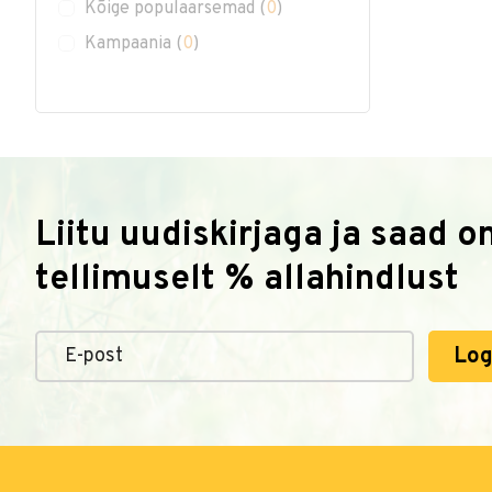
Kõige populaarsemad
(
0
)
Kampaania
(
0
)
Liitu uudiskirjaga ja saad 
tellimuselt % allahindlust
Log