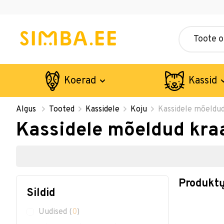
Koerad
Kassid
Algus
Tooted
Kassidele
Koju
Kassidele mõeldud
Kassidele mõeldud kra
Produktų
Sildid
Uudised
(
0
)