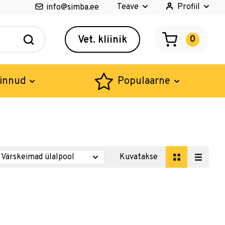
Teave
Profiil
info@simba.ee
Vet. kliinik
0
innud
Populaarne
Kuvatakse