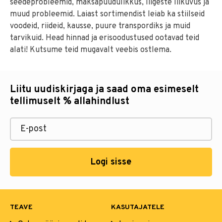
seedeprobleemid, maksapuudulikkus, liigeste liikuvus ja
muud probleemid. Laiast sortimendist leiab ka stiilseid
voodeid, riideid, kausse, puure transpordiks ja muid
tarvikuid. Head hinnad ja erisoodustused ootavad teid
alati! Kutsume teid mugavalt veebis ostlema.
Liitu uudiskirjaga ja saad oma esimeselt
tellimuselt % allahindlust
Logi sisse
TEAVE
KASUTAJATELE