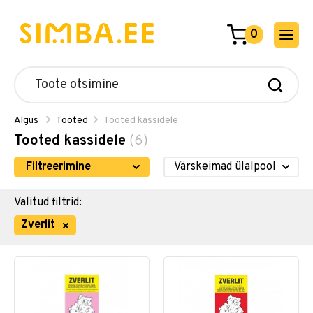
0
Algus
Tooted
Tooted kassidele
Tooted kassidele
(6)
Filtreerimine
Valitud filtrid:
Zverlit