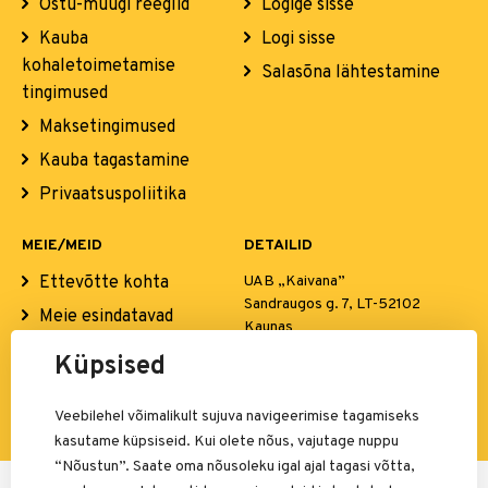
Ostu-müügi reeglid
Logige sisse
Kauba
Logi sisse
kohaletoimetamise
Salasõna lähtestamine
tingimused
Maksetingimused
Kauba tagastamine
Privaatsuspoliitika
MEIE/MEID
DETAILID
Ettevõtte kohta
UAB „Kaivana”
Sandraugos g. 7, LT-52102
Meie esindatavad
Kaunas
kaubamärgid
El. p.:
info@simba.ee
Küpsised
Kontaktid
Veebilehel võimalikult sujuva navigeerimise tagamiseks
kasutame küpsiseid. Kui olete nõus, vajutage nuppu
“Nõustun”. Saate oma nõusoleku igal ajal tagasi võtta,