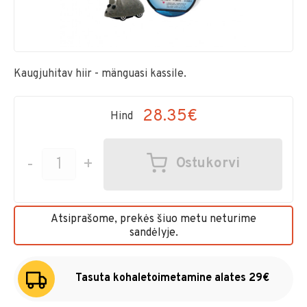
Kaugjuhitav hiir - mänguasi kassile.
28.35€
Hind
-
+
Ostukorvi
Atsiprašome, prekės šiuo metu neturime
sandėlyje.
Tasuta kohaletoimetamine alates 29€