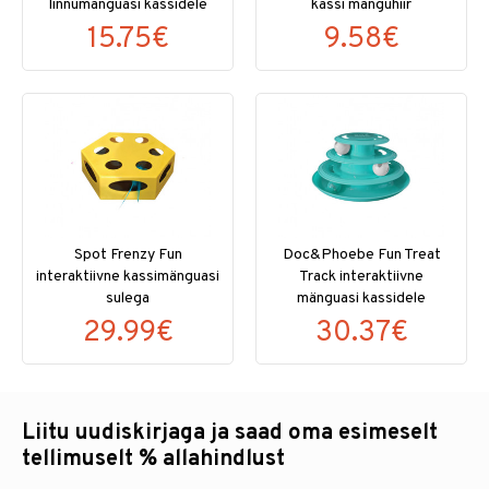
linnumänguasi kassidele
kassi mänguhiir
15.75€
9.58€
Spot Frenzy Fun
Doc&Phoebe Fun Treat
interaktiivne kassimänguasi
Track interaktiivne
sulega
mänguasi kassidele
29.99€
30.37€
Liitu uudiskirjaga ja saad oma esimeselt
tellimuselt % allahindlust