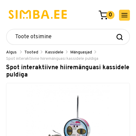
0
Algus
Tooted
Kassidele
Mänguasjad
Spot interaktiivne hiiremänguasi kassidele puldiga
Spot interaktiivne hiiremänguasi kassidele
puldiga