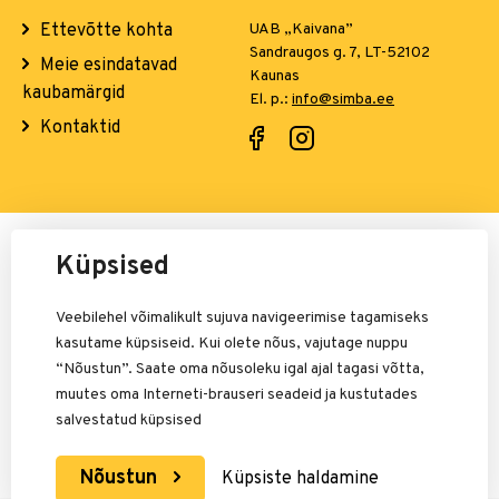
Ettevõtte kohta
UAB „Kaivana”
Sandraugos g. 7, LT-52102
Meie esindatavad
Kaunas
kaubamärgid
El. p.:
info@simba.ee
Kontaktid
Maksete eest vastutab:
Küpsised
Veebilehel võimalikult sujuva navigeerimise tagamiseks
kasutame küpsiseid. Kui olete nõus, vajutage nuppu
“Nõustun”. Saate oma nõusoleku igal ajal tagasi võtta,
muutes oma Interneti-brauseri seadeid ja kustutades
salvestatud küpsised
Nõustun
Küpsiste haldamine