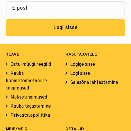
Logi sisse
TEAVE
KASUTAJATELE
Ostu-müügi reeglid
Logige sisse
Kauba
Logi sisse
kohaletoimetamise
Salasõna lähtestamine
tingimused
Maksetingimused
Kauba tagastamine
Privaatsuspoliitika
MEIE/MEID
DETAILID