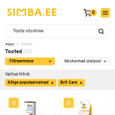
0
Algus
Tooted
Tooted
(13)
Filtreerimine
Valitud filtrid:
Kõige populaarsemad
Brit Care