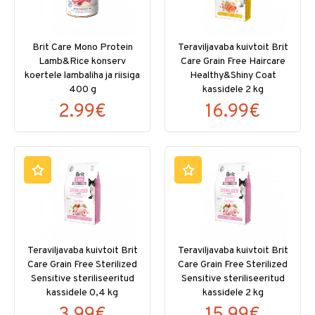
Brit Care Mono Protein
Teraviljavaba kuivtoit Brit
Lamb&Rice konserv
Care Grain Free Haircare
koertele lambaliha ja riisiga
Healthy&Shiny Coat
400 g
kassidele 2 kg
2.99€
16.99€
Teraviljavaba kuivtoit Brit
Teraviljavaba kuivtoit Brit
Care Grain Free Sterilized
Care Grain Free Sterilized
Sensitive steriliseeritud
Sensitive steriliseeritud
kassidele 0,4 kg
kassidele 2 kg