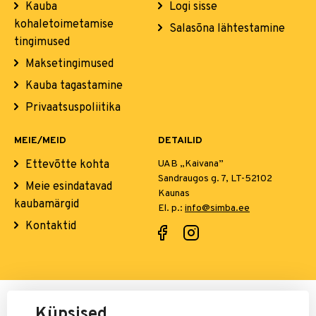
Kauba
Logi sisse
kohaletoimetamise
Salasõna lähtestamine
tingimused
Maksetingimused
Kauba tagastamine
Privaatsuspoliitika
MEIE/MEID
DETAILID
Ettevõtte kohta
UAB „Kaivana”
Sandraugos g. 7, LT-52102
Meie esindatavad
Kaunas
kaubamärgid
El. p.:
info@simba.ee
Kontaktid
Maksete eest vastutab:
Küpsised