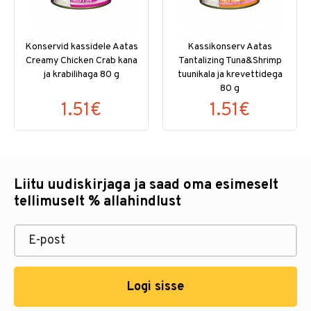
Konservid kassidele Aatas
Kassikonserv Aatas
Creamy Chicken Crab kana
Tantalizing Tuna&Shrimp
ja krabilihaga 80 g
tuunikala ja krevettidega
80 g
1.51€
1.51€
Liitu uudiskirjaga ja saad oma esimeselt
tellimuselt % allahindlust
Logi sisse