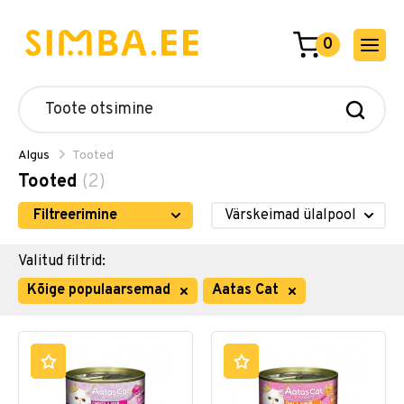
0
Algus
Tooted
Tooted
(2)
Filtreerimine
Valitud filtrid:
Kõige populaarsemad
Aatas Cat