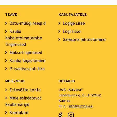
TEAVE
KASUTAJATELE
Ostu-müügi reeglid
Logige sisse
Kauba
Logi sisse
kohaletoimetamise
Salasõna lähtestamine
tingimused
Maksetingimused
Kauba tagastamine
Privaatsuspoliitika
MEIE/MEID
DETAILID
Ettevõtte kohta
UAB „Kaivana”
Sandraugos g. 7, LT-52102
Meie esindatavad
Kaunas
kaubamärgid
El. p.:
info@simba.ee
Kontaktid